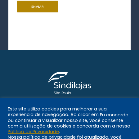
Sindilojas-SP
Este site utiliza cookies para melhorar a sua
experiência de navegação. Ao clicar em
Eu concordo
Rua Cel. Xavier de Toledo 99
ou continuar a visualizar nosso site, você consente
com a utilização de cookies e concorda com a nossa
Centro – CEP 01048-100 – São Paulo/SP
Política de Privacidade
.
E-mail: faleconosco@sindilojas-sp.org.br
Nossa política de privacidade foi atualizada, você