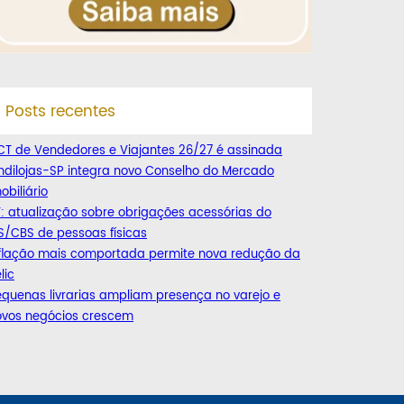
Posts recentes
CT de Vendedores e Viajantes 26/27 é assinada
ndilojas-SP integra novo Conselho do Mercado
obiliário
: atualização sobre obrigações acessórias do
S/CBS de pessoas físicas
nflação mais comportada permite nova redução da
lic
quenas livrarias ampliam presença no varejo e
ovos negócios crescem