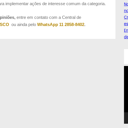
para implementar ações de interesse comum da categoria.
Na
no
C
opiniões,
entre em contato com a Central de
es
OSCO
ou ainda pelo
WhatsApp 11 2858-8402
.
Em
de
T
d
ví