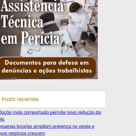
Posts recentes
nflação mais comportada permite nova redução da
lic
quenas livrarias ampliam presença no varejo e
ovos negócios crescem