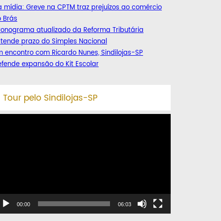
 mídia: Greve na CPTM traz prejuízos ao comércio
 Brás
ronograma atualizado da Reforma Tributária
tende prazo do Simples Nacional
 encontro com Ricardo Nunes, Sindilojas-SP
fende expansão do Kit Escolar
Tour pelo Sindilojas-SP
ocador
e
deo
00:00
06:03