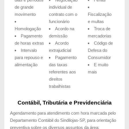
de grande
individual de
movimento
contrato com o
Fiscalização
funcionário
e multas
Homologação
Acordo na
Troca de
Pagamento
demissão
mercadorias
de horas extras
Acordo
Código de
Intervalo
extrajudicial
Defesa do
para repouso e
Pagamento
Consumidor
alimentação
das taxas
E muito
referentes aos
mais
direitos
trabalhistas
Contábil, Tributária e Previdenciária
Agendamento para atendimento com hora marcada pelo
Departamento Contábil do Sindilojas-SP, para orientação
preventiva sobre os diversos assuntos da área: