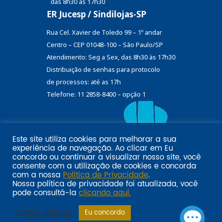
das 8h30 às 17h30
ER Jucesp / Sindilojas-SP
Rua Cel. Xavier de Toledo 99 – 1º andar
Centro – CEP 01048-100 – São Paulo/SP
Atendimento: Seg a Sex, das 8h30 às 17h30
Distribuição de senhas
para protocolo
de processos: até as 17h
Telefone: 11 2858-8400 – opção 1
Este site utiliza cookies para melhorar a sua
Eu
experiência de navegação. Ao clicar em
Email marketing por:
concordo
ou continuar a visualizar nosso site, você
Pol�tica de privacidade SINDILOJAS-SP
Acesse aqui
consente com a utilização de cookies e concorda
com a nossa
Política de Privacidade
.
Nossa política de privacidade foi atualizada, você
pode consultá-la
clicando aqui.
Cookie settings
Eu concordo