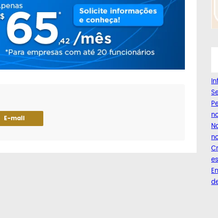
I
Se
Pe
n
E-mail
Na
no
C
es
Em
de