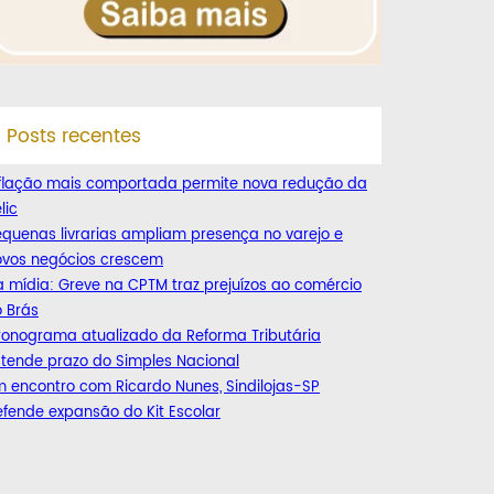
Posts recentes
nflação mais comportada permite nova redução da
lic
quenas livrarias ampliam presença no varejo e
ovos negócios crescem
 mídia: Greve na CPTM traz prejuízos ao comércio
 Brás
ronograma atualizado da Reforma Tributária
tende prazo do Simples Nacional
 encontro com Ricardo Nunes, Sindilojas-SP
fende expansão do Kit Escolar