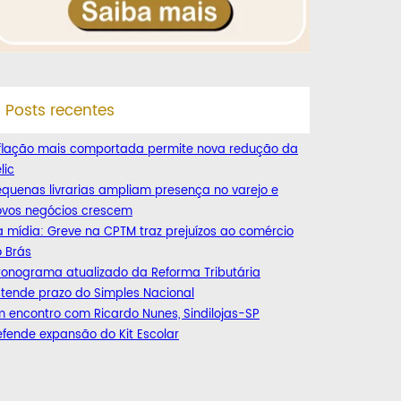
Posts recentes
nflação mais comportada permite nova redução da
lic
quenas livrarias ampliam presença no varejo e
ovos negócios crescem
 mídia: Greve na CPTM traz prejuízos ao comércio
 Brás
ronograma atualizado da Reforma Tributária
tende prazo do Simples Nacional
 encontro com Ricardo Nunes, Sindilojas-SP
fende expansão do Kit Escolar