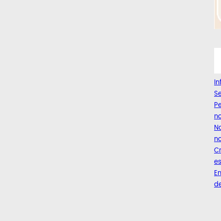
I
Se
Pe
n
Na
no
C
es
Em
de