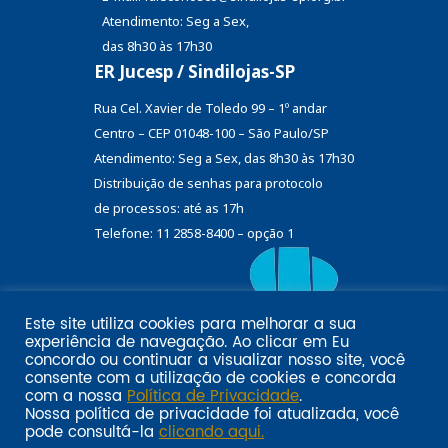
Atendimento: Seg a Sex,
das 8h30 às 17h30
ER Jucesp / Sindilojas-SP
Rua Cel. Xavier de Toledo 99 – 1º andar
Centro – CEP 01048-100 – São Paulo/SP
Atendimento: Seg a Sex, das 8h30 às 17h30
Distribuição de senhas
para protocolo
de processos: até as 17h
Telefone: 11 2858-8400 – opção 1
Este site utiliza cookies para melhorar a sua
Eu
experiência de navegação. Ao clicar em
Email marketing por:
concordo
ou continuar a visualizar nosso site, você
Pol�tica de privacidade SINDILOJAS-SP
Acesse aqui
consente com a utilização de cookies e concorda
com a nossa
Política de Privacidade
.
Nossa política de privacidade foi atualizada, você
pode consultá-la
clicando aqui.