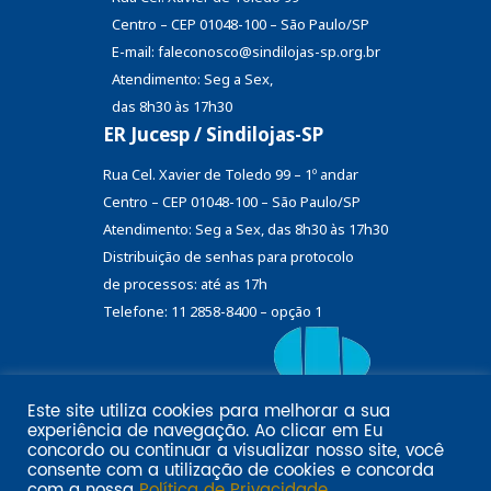
Centro – CEP 01048-100 – São Paulo/SP
E-mail: faleconosco@sindilojas-sp.org.br
Atendimento: Seg a Sex,
das 8h30 às 17h30
ER Jucesp / Sindilojas-SP
Rua Cel. Xavier de Toledo 99 – 1º andar
Centro – CEP 01048-100 – São Paulo/SP
Atendimento: Seg a Sex, das 8h30 às 17h30
Distribuição de senhas
para protocolo
de processos: até as 17h
Telefone: 11 2858-8400 – opção 1
Este site utiliza cookies para melhorar a sua
Eu
experiência de navegação. Ao clicar em
Email marketing por:
concordo
ou continuar a visualizar nosso site, você
Pol�tica de privacidade SINDILOJAS-SP
Acesse aqui
consente com a utilização de cookies e concorda