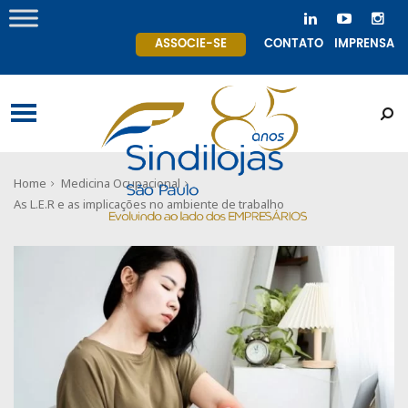
ASSOCIE-SE
CONTATO
IMPRENSA
Home
Medicina Ocupacional
As L.E.R e as implicações no ambiente de trabalho