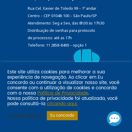
Rua Cel. Xavier de Toledo 99 – 1º andar
Centro – CEP 01048-100 – São Paulo/SP
Atendimento: Seg a Sex, das 8h30 às 17h30
Distribuição de senhas
para protocolo
de processos: até as 17h
Telefone: 11 2858-8400 – opção 1
Este site utiliza cookies para melhorar a sua
Eu
experiência de navegação. Ao clicar em
Email marketing por:
concordo
ou continuar a visualizar nosso site, você
Pol�tica de privacidade SINDILOJAS-SP
Acesse aqui
consente com a utilização de cookies e concorda
com a nossa
Política de Privacidade
.
Nossa política de privacidade foi atualizada, você
pode consultá-la
clicando aqui.
Cookie settings
Eu concordo