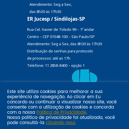
Atendimento: Seg a Sex,
das 8h30 às 17h30
ER Jucesp / Sindilojas-SP
Rua Cel. Xavier de Toledo 99 – 1º andar
Centro – CEP 01048-100 – São Paulo/SP
Atendimento: Seg a Sex, das 8h30 às 17h30
Distribuição de senhas
para protocolo
de processos: até as 17h
Telefone: 11 2858-8400 – opção 1
Este site utiliza cookies para melhorar a sua
Eu
experiência de navegação. Ao clicar em
Email marketing por:
concordo
ou continuar a visualizar nosso site, você
Pol�tica de privacidade SINDILOJAS-SP
Acesse aqui
consente com a utilização de cookies e concorda
com a nossa
Política de Privacidade
.
Nossa política de privacidade foi atualizada, você
pode consultá-la
clicando aqui.