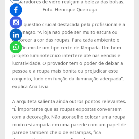
Aparadores de vidro realçam a beleza das bolsas.
Foto: Henrique Queiroga
Uma questão crucial destacada pela profissional é a
iluminação. “A loja não pode ser muito escura ou
distorcer a cor das roupas. Para cada ambiente e
função existe um tipo certo de lâmpada. Um bom
projeto luminotécnico interfere até nas vendas e
lucratividade. O provador tem o poder de deixar a
pessoa e a roupa mais bonita ou prejudicar este
conjunto, tudo em função da iluminação adequada”,
explica Ana Lívia
A arquiteta salienta ainda outros pontos relevantes.
“É importante que as roupas expostas conversem
com a decoração. Não aconselho colocar uma roupa
muito estampada em uma parede com um papel de
parede também cheio de estampas, fica