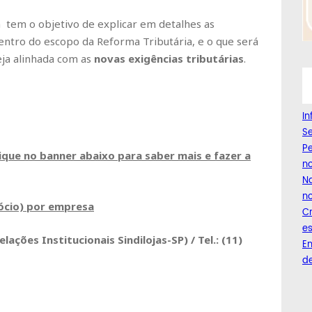
tem o objetivo de explicar em detalhes as
entro do escopo da Reforma Tributária, e o que será
eja alinhada com as
novas exigências tributárias
.
I
Se
Pe
lique no banner abaixo para saber mais e fazer a
n
Na
no
sócio) por empresa
C
es
lações Institucionais Sindilojas-SP) / Tel.: (11)
Em
de