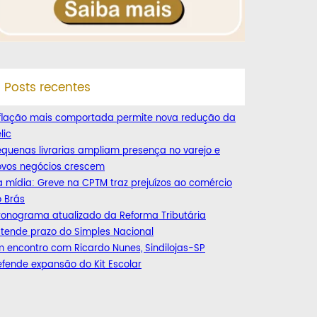
Posts recentes
nflação mais comportada permite nova redução da
lic
quenas livrarias ampliam presença no varejo e
ovos negócios crescem
 mídia: Greve na CPTM traz prejuízos ao comércio
 Brás
ronograma atualizado da Reforma Tributária
tende prazo do Simples Nacional
 encontro com Ricardo Nunes, Sindilojas-SP
fende expansão do Kit Escolar