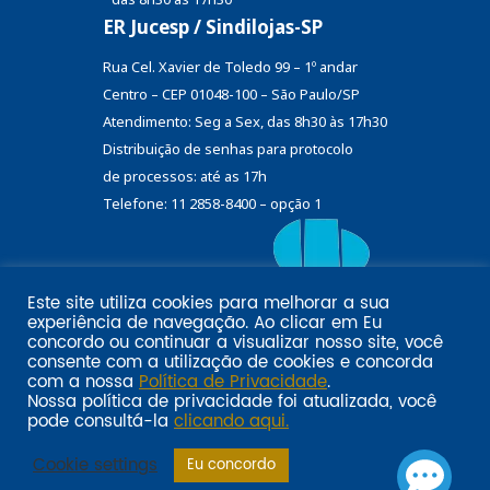
ER Jucesp / Sindilojas-SP
Rua Cel. Xavier de Toledo 99 – 1º andar
Centro – CEP 01048-100 – São Paulo/SP
Atendimento: Seg a Sex, das 8h30 às 17h30
Distribuição de senhas
para protocolo
de processos: até as 17h
Telefone: 11 2858-8400 – opção 1
Este site utiliza cookies para melhorar a sua
Eu
experiência de navegação. Ao clicar em
Email marketing por:
concordo
ou continuar a visualizar nosso site, você
Pol�tica de privacidade SINDILOJAS-SP
Acesse aqui
consente com a utilização de cookies e concorda
com a nossa
Política de Privacidade
.
Nossa política de privacidade foi atualizada, você
pode consultá-la
clicando aqui.
Cookie settings
Eu concordo