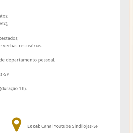
tes;
etc);
testados;
 verbas rescisórias.
 de departamento pessoal.
as-SP
(duração 1h).
Local:
Canal Youtube Sindilojas-SP