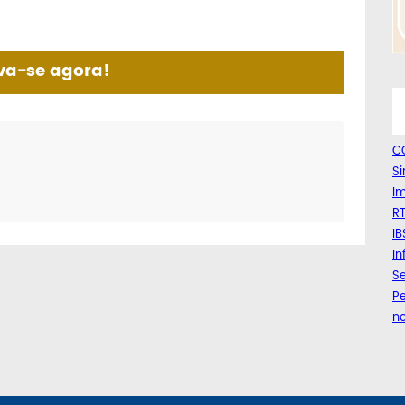
va-se agora!
C
Si
Im
RT
IB
I
Se
Pe
n