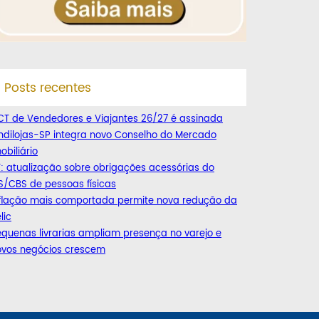
Posts recentes
CT de Vendedores e Viajantes 26/27 é assinada
ndilojas-SP integra novo Conselho do Mercado
obiliário
: atualização sobre obrigações acessórias do
S/CBS de pessoas físicas
nflação mais comportada permite nova redução da
lic
quenas livrarias ampliam presença no varejo e
ovos negócios crescem