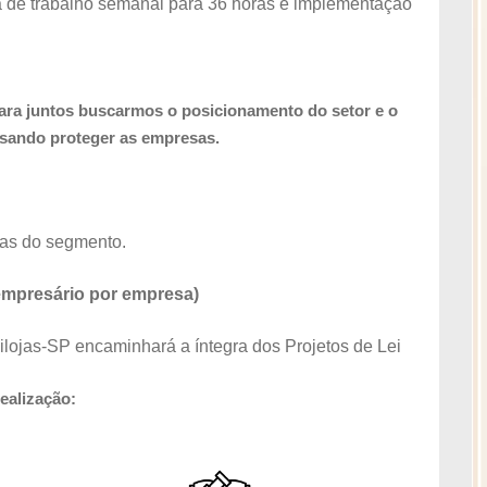
de trabalho semanal para 36 horas e implementação
ra juntos buscarmos o posicionamento do setor e o
isando proteger as empresas.
sas do segmento.
 empresário por empresa)
ilojas-SP encaminhará a íntegra dos Projetos de Lei
ealização: