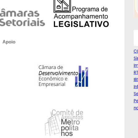
Apoio
C
Si
Im
RT
IB
I
Se
Pe
n