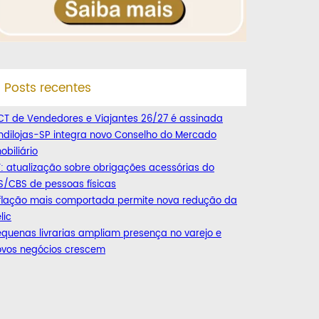
Posts recentes
CT de Vendedores e Viajantes 26/27 é assinada
ndilojas-SP integra novo Conselho do Mercado
obiliário
: atualização sobre obrigações acessórias do
S/CBS de pessoas físicas
nflação mais comportada permite nova redução da
lic
quenas livrarias ampliam presença no varejo e
ovos negócios crescem