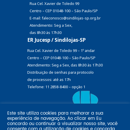
Rua Cel. Xavier de Toledo 99
Centro – CEP 01048-100 – São Paulo/SP
E-mail: faleconosco@sindilojas-sp.org.br
Atendimento: Seg a Sex,
das 8h30 às 17h30
ER Jucesp / Sindilojas-SP
Rua Cel. Xavier de Toledo 99 – 1º andar
Centro – CEP 01048-100 – São Paulo/SP
Atendimento: Seg a Sex, das 8h30 às 17h30
Distribuição de senhas
para protocolo
de processos: até as 17h
Telefone: 11 2858-8400 – opção 1
Este site utiliza cookies para melhorar a sua
Eu
experiência de navegação. Ao clicar em
Email marketing por:
concordo
ou continuar a visualizar nosso site, você
Pol�tica de privacidade SINDILOJAS-SP
Acesse aqui
consente com a utilização de cookies e concorda