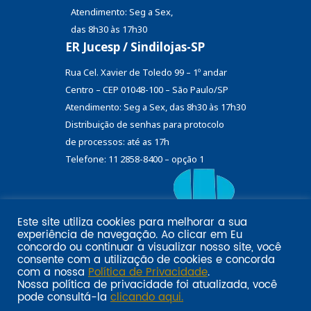
Atendimento: Seg a Sex,
das 8h30 às 17h30
ER Jucesp / Sindilojas-SP
Rua Cel. Xavier de Toledo 99 – 1º andar
Centro – CEP 01048-100 – São Paulo/SP
Atendimento: Seg a Sex, das 8h30 às 17h30
Distribuição de senhas
para protocolo
de processos: até as 17h
Telefone: 11 2858-8400 – opção 1
Este site utiliza cookies para melhorar a sua
Eu
experiência de navegação. Ao clicar em
Email marketing por:
concordo
ou continuar a visualizar nosso site, você
Pol�tica de privacidade SINDILOJAS-SP
Acesse aqui
consente com a utilização de cookies e concorda
com a nossa
Política de Privacidade
.
Nossa política de privacidade foi atualizada, você
pode consultá-la
clicando aqui.