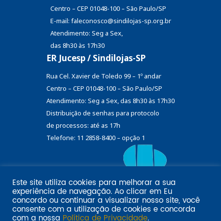
Centro – CEP 01048-100 – São Paulo/SP
E-mail: faleconosco@sindilojas-sp.org.br
Atendimento: Seg a Sex,
das 8h30 às 17h30
ER Jucesp / Sindilojas-SP
Rua Cel. Xavier de Toledo 99 – 1º andar
Centro – CEP 01048-100 – São Paulo/SP
Atendimento: Seg a Sex, das 8h30 às 17h30
Distribuição de senhas
para protocolo
de processos: até as 17h
Telefone: 11 2858-8400 – opção 1
Este site utiliza cookies para melhorar a sua
Eu
experiência de navegação. Ao clicar em
Email marketing por:
concordo
ou continuar a visualizar nosso site, você
Pol�tica de privacidade SINDILOJAS-SP
Acesse aqui
consente com a utilização de cookies e concorda
com a nossa
Política de Privacidade
.