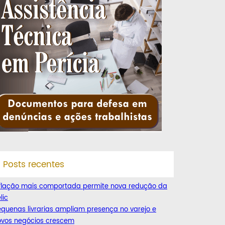
Posts recentes
nflação mais comportada permite nova redução da
lic
quenas livrarias ampliam presença no varejo e
ovos negócios crescem