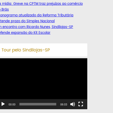
 mídia: Greve na CPTM traz prejuízos ao comércio
 Brás
ronograma atualizado da Reforma Tributária
tende prazo do Simples Nacional
 encontro com Ricardo Nunes, Sindilojas-SP
fende expansão do Kit Escolar
Tour pelo Sindilojas-SP
ocador
e
deo
00:00
06:03