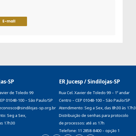
E-mail
jas-SP
ER Jucesp / Sindilojas-SP
Xavier de Toledo 99
Rua Cel. Xavier de Toledo 99 – 1º andar
CEP 01048-100 – São Paulo/SP
Centro – CEP 01048-100 – São Paulo/SP
aleconosco@sindilojas-sp.org.br
Atendimento: Seg a Sex, das 8h30 às 17h3
to: Seg a Sex,
Distribuição de senhas
para protocolo
às 17h30
de processos: até as 17h
Telefone: 11 2858-8400 – opção 1