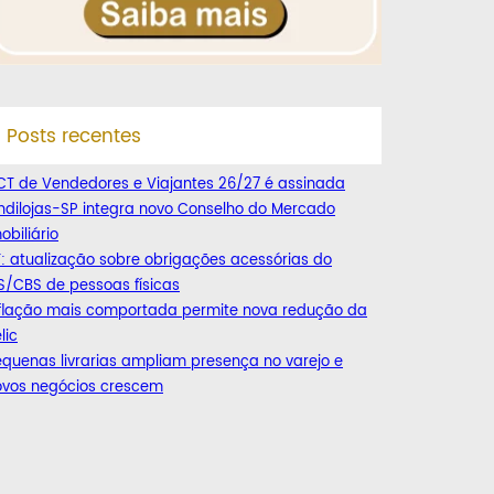
Posts recentes
CT de Vendedores e Viajantes 26/27 é assinada
ndilojas-SP integra novo Conselho do Mercado
obiliário
: atualização sobre obrigações acessórias do
S/CBS de pessoas físicas
nflação mais comportada permite nova redução da
lic
quenas livrarias ampliam presença no varejo e
ovos negócios crescem