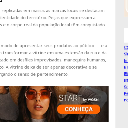
o
 replicadas em massa, as marcas locais se destacam
identidade do território. Peças que expressam a
tos e o corpo real da população local têm conquistado
 modo de apresentar seus produtos ao público — e a
C
o transformar a vitrine em uma extensão da rua e da
Si
ostado em desfiles improvisados, manequins humanos,
Im
ico. A vitrine deixa de ser apenas decorativa e se
RT
IB
orçando o senso de pertencimento.
I
Se
Pe
n