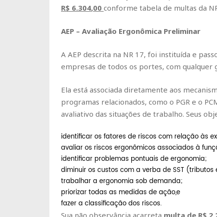
R$
6.304
,00
conforme tabela de multas da NR
AEP – Avaliação Ergonômica Preliminar
A AEP descrita na NR 17, foi instituída e pass
empresas de todos os portes, com qualquer gr
Ela está associada diretamente aos mecanis
programas relacionados, como o PGR e o P
avaliativo das situações de trabalho. Seus obj
identificar os fatores de riscos com relação às e
avaliar os riscos ergonômicos associados à funç
identificar problemas pontuais de ergonomia;
diminuir os custos com a verba de SST (tributos 
trabalhar a ergonomia sob demanda;
priorizar todas as medidas de ação,e
fazer a classificação dos riscos.
Sua não observância acarreta
multa de
R$ 2.