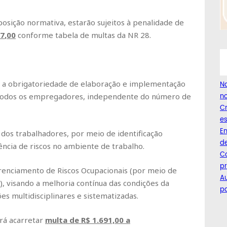
sição normativa, estarão sujeitos à penalidade de
57
,00
conforme tabela de multas da NR 28.
 a obrigatoriedade de elaboração e implementação
Na
no
 todos os empregadores, independente do número de
C
es
Em
dos trabalhadores, por meio de identificação
de
ência de riscos no ambiente de trabalho.
Co
pr
renciamento de Riscos Ocupacionais (por meio de
A
), visando a melhoria contínua das condições da
pa
s multidisciplinares e sistematizadas.
rá acarretar
multa de
R$
1.691,00
a