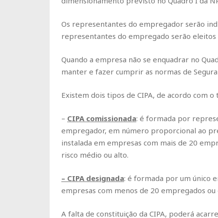
dimensionamento previsto no Quadro I da NR
Os representantes do empregador serão ind
representantes do empregado serão eleitos
Quando a empresa não se enquadrar no Quad
manter e fazer cumprir as normas de Segura
Existem dois tipos de CIPA, de acordo com o
–
CIPA comissionada
: é formada por repres
empregador, em número proporcional ao prev
instalada em empresas com mais de 20 empre
risco médio ou alto.
– CIPA designada
: é formada por um único
empresas com menos de 20 empregados ou que
A falta de constituição da CIPA, poderá acarr