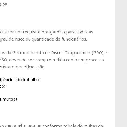
 28.
ou a ser um requisito obrigatório para todas as
au de risco ou quantidade de funcionários.
mos do Gerenciamento de Riscos Ocupacionais (GRO) e
CMSO, devendo ser compreendida como um processo
etivos e benefícios são:
xigências do trabalho;
ão;
e multas);
252,00 a R$
6.304
,00
conforme tabela de multas da