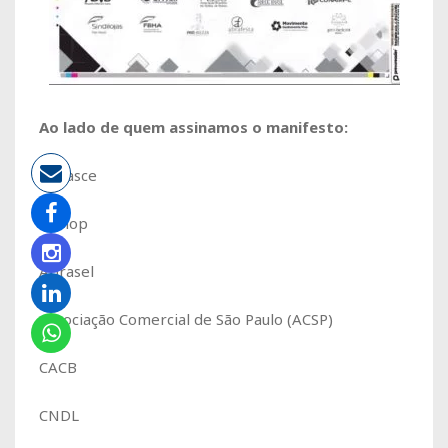
Ao lado de quem assinamos o manifesto:
Abrasce
Alshop
Abrasel
Associação Comercial de São Paulo (ACSP)
CACB
CNDL