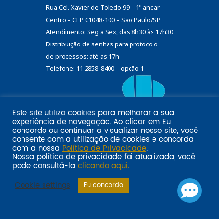
Rua Cel. Xavier de Toledo 99 – 1º andar
Centro – CEP 01048-100 – São Paulo/SP
Atendimento: Seg a Sex, das 8h30 às 17h30
Distribuição de senhas
para protocolo
de processos: até as 17h
Telefone: 11 2858-8400 – opção 1
Este site utiliza cookies para melhorar a sua
Eu
experiência de navegação. Ao clicar em
Email marketing por:
concordo
ou continuar a visualizar nosso site, você
Pol�tica de privacidade SINDILOJAS-SP
Acesse aqui
consente com a utilização de cookies e concorda
com a nossa
Política de Privacidade
.
Nossa política de privacidade foi atualizada, você
pode consultá-la
clicando aqui.
Cookie settings
Eu concordo