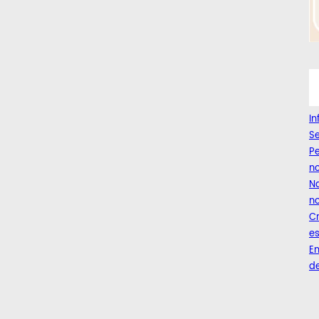
I
Se
Pe
n
Na
no
C
es
Em
de