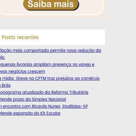
Posts recentes
nflação mais comportada permite nova redução da
lic
quenas livrarias ampliam presença no varejo e
ovos negócios crescem
 mídia: Greve na CPTM traz prejuízos ao comércio
 Brás
ronograma atualizado da Reforma Tributária
tende prazo do Simples Nacional
 encontro com Ricardo Nunes, Sindilojas-SP
fende expansão do Kit Escolar