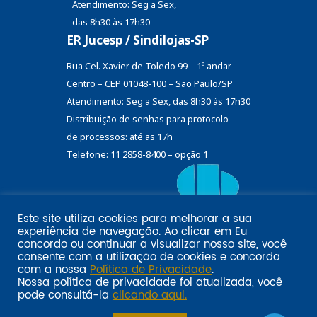
Atendimento: Seg a Sex,
das 8h30 às 17h30
ER Jucesp / Sindilojas-SP
Rua Cel. Xavier de Toledo 99 – 1º andar
Centro – CEP 01048-100 – São Paulo/SP
Atendimento: Seg a Sex, das 8h30 às 17h30
Distribuição de senhas
para protocolo
de processos: até as 17h
Telefone: 11 2858-8400 – opção 1
Este site utiliza cookies para melhorar a sua
Eu
experiência de navegação. Ao clicar em
Email marketing por:
concordo
ou continuar a visualizar nosso site, você
Pol�tica de privacidade SINDILOJAS-SP
Acesse aqui
consente com a utilização de cookies e concorda
com a nossa
Política de Privacidade
.
Nossa política de privacidade foi atualizada, você
pode consultá-la
clicando aqui.