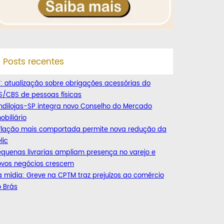
Posts recentes
: atualização sobre obrigações acessórias do
S/CBS de pessoas físicas
ndilojas-SP integra novo Conselho do Mercado
obiliário
nflação mais comportada permite nova redução da
lic
quenas livrarias ampliam presença no varejo e
ovos negócios crescem
 mídia: Greve na CPTM traz prejuízos ao comércio
 Brás