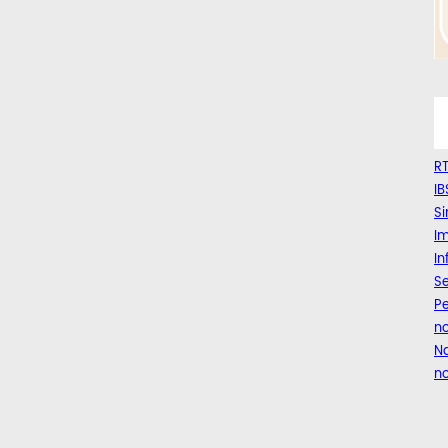
RT
IB
Si
Im
I
Se
Pe
n
Na
no