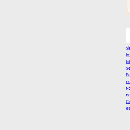
Si
Im
I
Se
Pe
n
Na
no
C
es