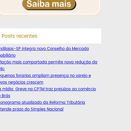
Posts recentes
ndilojas-SP integra novo Conselho do Mercado
obiliário
nflação mais comportada permite nova redução da
lic
quenas livrarias ampliam presença no varejo e
ovos negócios crescem
 mídia: Greve na CPTM traz prejuízos ao comércio
 Brás
ronograma atualizado da Reforma Tributária
tende prazo do Simples Nacional