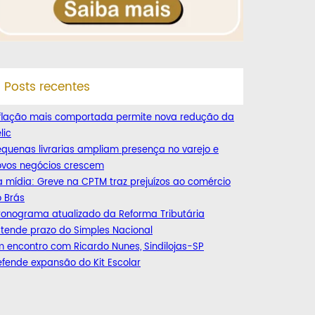
Posts recentes
nflação mais comportada permite nova redução da
lic
quenas livrarias ampliam presença no varejo e
ovos negócios crescem
 mídia: Greve na CPTM traz prejuízos ao comércio
 Brás
ronograma atualizado da Reforma Tributária
tende prazo do Simples Nacional
 encontro com Ricardo Nunes, Sindilojas-SP
fende expansão do Kit Escolar