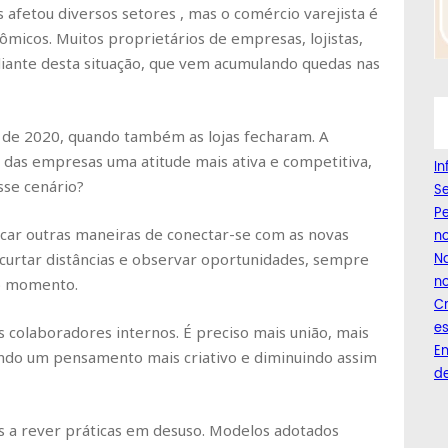
 afetou diversos setores , mas o comércio varejista é
micos. Muitos proprietários de empresas, lojistas,
iante desta situação, que vem acumulando quedas nas
 de 2020, quando também as lojas fecharam. A
das empresas uma atitude mais ativa e competitiva,
I
sse cenário?
Se
Pe
car outras maneiras de conectar-se com as novas
n
curtar distâncias e observar oportunidades, sempre
Na
no
 o momento.
C
es
olaboradores internos. É preciso mais união, mais
Em
do um pensamento mais criativo e diminuindo assim
de
s a rever práticas em desuso. Modelos adotados