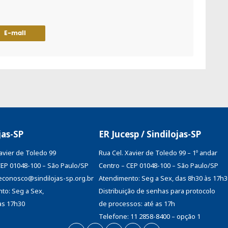
E-mail
jas-SP
ER Jucesp / Sindilojas-SP
Xavier de Toledo 99
Rua Cel. Xavier de Toledo 99 – 1º andar
CEP 01048-100 – São Paulo/SP
Centro – CEP 01048-100 – São Paulo/SP
aleconosco@sindilojas-sp.org.br
Atendimento: Seg a Sex, das 8h30 às 17h3
to: Seg a Sex,
Distribuição de senhas
para protocolo
às 17h30
de processos: até as 17h
Telefone: 11 2858-8400 – opção 1