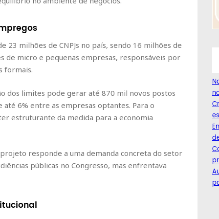
quilíbrio no ambiente de negócios.
empregos
de 23 milhões de CNPJs no país, sendo 16 milhões de
es de micro e pequenas empresas, responsáveis por
 formais.
Na
o dos limites pode gerar até 870 mil novos postos
no
C
e até 6% entre as empresas optantes. Para o
es
áter estruturante da medida para a economia
Em
de
Co
 projeto responde a uma demanda concreta do setor
pr
udiências públicas no Congresso, mas enfrentava
A
pa
itucional