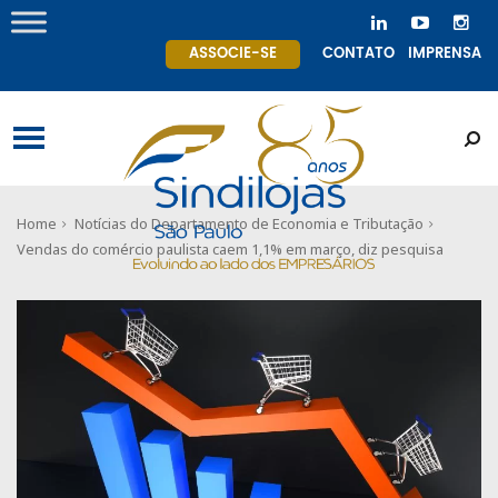
ASSOCIE-SE
CONTATO
IMPRENSA
Home
Notícias do Departamento de Economia e Tributação
Vendas do comércio paulista caem 1,1% em março, diz pesquisa