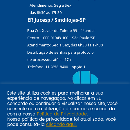
Atendimento: Seg a Sex,
das 8h30 às 17h30
ER Jucesp / Sindilojas-SP
Rua Cel. Xavier de Toledo 99 – 1º andar
Centro – CEP 01048-100 – São Paulo/SP
Atendimento: Seg a Sex, das 8h30 às 17h30
Distribuição de senhas
para protocolo
de processos: até as 17h
Telefone: 11 2858-8400 – opção 1
Este site utiliza cookies para melhorar a sua
Eu
experiência de navegação. Ao clicar em
Email marketing por:
concordo
ou continuar a visualizar nosso site, você
Pol�tica de privacidade SINDILOJAS-SP
Acesse aqui
consente com a utilização de cookies e concorda
com a nossa
Política de Privacidade
.
Nossa política de privacidade foi atualizada, você
pode consultá-la
clicando aqui.