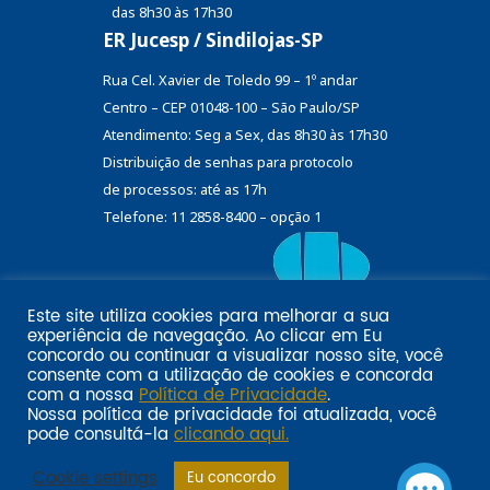
das 8h30 às 17h30
ER Jucesp / Sindilojas-SP
Rua Cel. Xavier de Toledo 99 – 1º andar
Centro – CEP 01048-100 – São Paulo/SP
Atendimento: Seg a Sex, das 8h30 às 17h30
Distribuição de senhas
para protocolo
de processos: até as 17h
Telefone: 11 2858-8400 – opção 1
Este site utiliza cookies para melhorar a sua
Eu
experiência de navegação. Ao clicar em
Email marketing por:
concordo
ou continuar a visualizar nosso site, você
Pol�tica de privacidade SINDILOJAS-SP
Acesse aqui
consente com a utilização de cookies e concorda
com a nossa
Política de Privacidade
.
Nossa política de privacidade foi atualizada, você
pode consultá-la
clicando aqui.
Cookie settings
Eu concordo