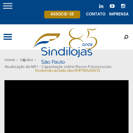
ASSOCIE-SE
CONTATO
IMPRENSA
Home
V�deo
Atualização da NR1 – Capacitação sobre Riscos Psicossociais