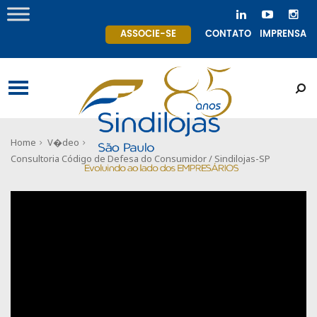
ASSOCIE-SE
CONTATO
IMPRENSA
Home
V�deo
Consultoria Código de Defesa do Consumidor / Sindilojas-SP