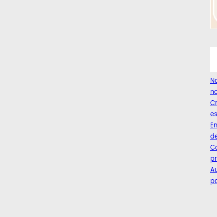
Na
no
C
es
Em
de
Co
pr
A
pa