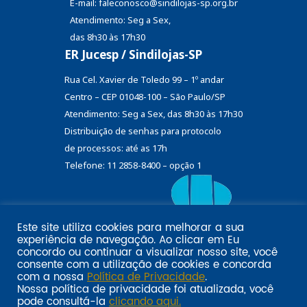
E-mail: faleconosco@sindilojas-sp.org.br
Atendimento: Seg a Sex,
das 8h30 às 17h30
ER Jucesp / Sindilojas-SP
Rua Cel. Xavier de Toledo 99 – 1º andar
Centro – CEP 01048-100 – São Paulo/SP
Atendimento: Seg a Sex, das 8h30 às 17h30
Distribuição de senhas
para protocolo
de processos: até as 17h
Telefone: 11 2858-8400 – opção 1
Este site utiliza cookies para melhorar a sua
Eu
experiência de navegação. Ao clicar em
Email marketing por:
concordo
ou continuar a visualizar nosso site, você
Pol�tica de privacidade SINDILOJAS-SP
Acesse aqui
consente com a utilização de cookies e concorda
com a nossa
Política de Privacidade
.
Nossa política de privacidade foi atualizada, você
pode consultá-la
clicando aqui.