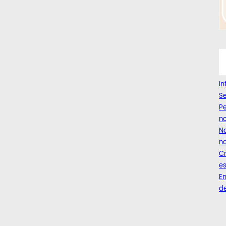
I
Se
Pe
n
Na
no
C
es
Em
de