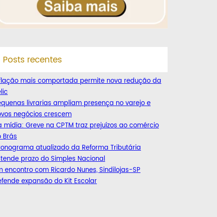
Posts recentes
nflação mais comportada permite nova redução da
lic
quenas livrarias ampliam presença no varejo e
ovos negócios crescem
 mídia: Greve na CPTM traz prejuízos ao comércio
 Brás
ronograma atualizado da Reforma Tributária
tende prazo do Simples Nacional
 encontro com Ricardo Nunes, Sindilojas-SP
fende expansão do Kit Escolar