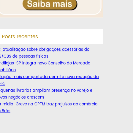
Posts recentes
: atualização sobre obrigações acessórias do
S/CBS de pessoas físicas
ndilojas-SP integra novo Conselho do Mercado
obiliário
nflação mais comportada permite nova redução da
lic
quenas livrarias ampliam presença no varejo e
ovos negócios crescem
 mídia: Greve na CPTM traz prejuízos ao comércio
 Brás