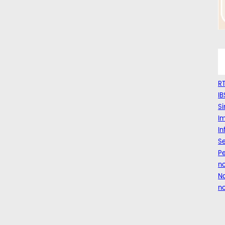
RT
IB
Si
Im
I
Se
Pe
n
Na
no