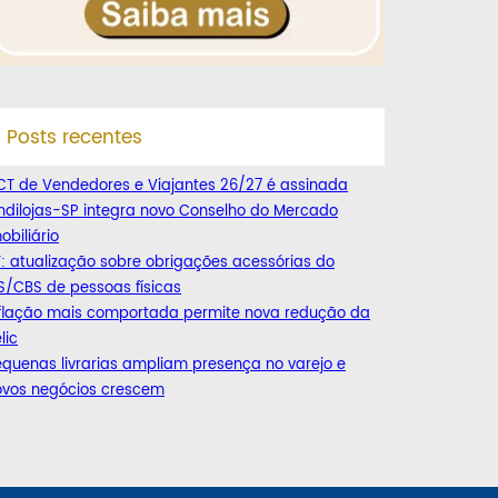
Posts recentes
CT de Vendedores e Viajantes 26/27 é assinada
ndilojas-SP integra novo Conselho do Mercado
obiliário
: atualização sobre obrigações acessórias do
S/CBS de pessoas físicas
nflação mais comportada permite nova redução da
lic
quenas livrarias ampliam presença no varejo e
ovos negócios crescem