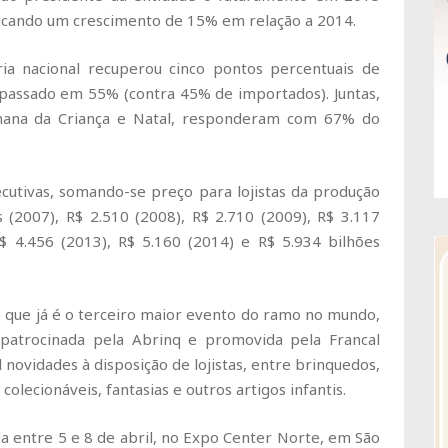
indicando um crescimento de 15% em relação a 2014.
ria nacional recuperou cinco pontos percentuais de
passado em 55% (contra 45% de importados). Juntas,
Semana da Criança e Natal, responderam com 67% do
cutivas, somando-se preço para lojistas da produção
 (2007), R$ 2.510 (2008), R$ 2.710 (2009), R$ 3.117
R$ 4.456 (2013), R$ 5.160 (2014) e R$ 5.934 bilhões
 no que já é o terceiro maior evento do ramo no mundo,
 patrocinada pela Abrinq e promovida pela Francal
l novidades à disposição de lojistas, entre brinquedos,
colecionáveis, fantasias e outros artigos infantis.
da entre 5 e 8 de abril, no Expo Center Norte, em São