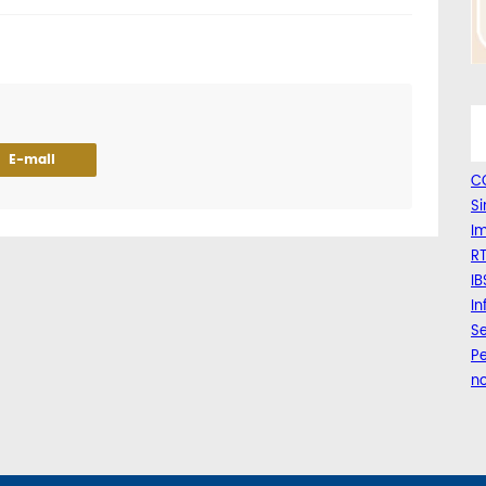
E-mail
C
Si
Im
RT
IB
I
Se
Pe
n