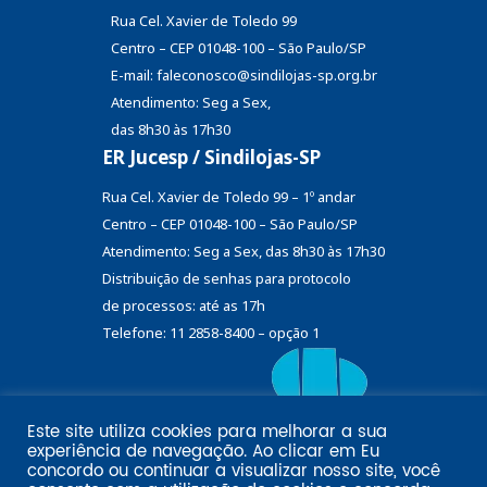
Rua Cel. Xavier de Toledo 99
Centro – CEP 01048-100 – São Paulo/SP
E-mail: faleconosco@sindilojas-sp.org.br
Atendimento: Seg a Sex,
das 8h30 às 17h30
ER Jucesp / Sindilojas-SP
Rua Cel. Xavier de Toledo 99 – 1º andar
Centro – CEP 01048-100 – São Paulo/SP
Atendimento: Seg a Sex, das 8h30 às 17h30
Distribuição de senhas
para protocolo
de processos: até as 17h
Telefone: 11 2858-8400 – opção 1
Este site utiliza cookies para melhorar a sua
Eu
experiência de navegação. Ao clicar em
Email marketing por:
concordo
ou continuar a visualizar nosso site, você
Pol�tica de privacidade SINDILOJAS-SP
Acesse aqui