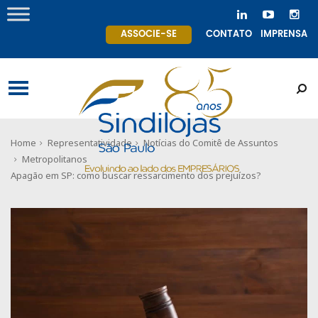
ASSOCIE-SE
CONTATO
IMPRENSA
Home
Representatividade
Notícias do Comitê de Assuntos
Metropolitanos
Apagão em SP: como buscar ressarcimento dos prejuízos?