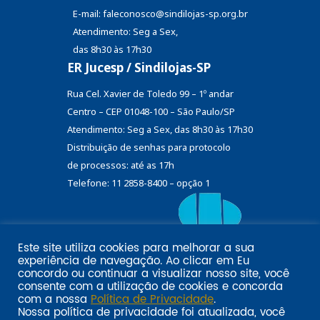
E-mail: faleconosco@sindilojas-sp.org.br
Atendimento: Seg a Sex,
das 8h30 às 17h30
ER Jucesp / Sindilojas-SP
Rua Cel. Xavier de Toledo 99 – 1º andar
Centro – CEP 01048-100 – São Paulo/SP
Atendimento: Seg a Sex, das 8h30 às 17h30
Distribuição de senhas
para protocolo
de processos: até as 17h
Telefone: 11 2858-8400 – opção 1
Este site utiliza cookies para melhorar a sua
Eu
experiência de navegação. Ao clicar em
Email marketing por:
concordo
ou continuar a visualizar nosso site, você
Pol�tica de privacidade SINDILOJAS-SP
Acesse aqui
consente com a utilização de cookies e concorda
com a nossa
Política de Privacidade
.
Nossa política de privacidade foi atualizada, você