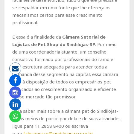
facilmente desenvolvido, tudo o que ele precisa é
se respaldar em uma fonte que lhe ofereça os
mecanismos certos para esse crescimento
profissional.
E essa é a finalidade da
Câmara Setorial de
Lojistas de Pet Shop do Sindilojas-SP
. Por meio
de uma coordenadoria atuante, um conselho
consultivo formado por profissionais do ramo e
uma estrutura adequada para atender toda a
demanda desse segmento na capital, essa câmara
está à disposição de todos os empresários pet
dedicados ao crescimento organizado e eficiente
desse mercado tão promissor.
Para saber mais sobre a câmara pet do Sindilojas-
SP, os meios de participar dela e de suas atividades,
ligue para 11 2858 8400 ou escreva
para
faleconosco@sindilojas-sp.org.br
.