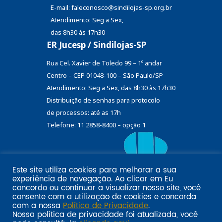
E-mail: faleconosco@sindilojas-sp.org.br
Atendimento: Seg a Sex,
das 8h30 às 17h30
ER Jucesp / Sindilojas-SP
Rua Cel. Xavier de Toledo 99 – 1º andar
Centro – CEP 01048-100 – São Paulo/SP
Atendimento: Seg a Sex, das 8h30 às 17h30
Distribuição de senhas
para protocolo
de processos: até as 17h
Telefone: 11 2858-8400 – opção 1
Este site utiliza cookies para melhorar a sua
Eu
experiência de navegação. Ao clicar em
Email marketing por:
concordo
ou continuar a visualizar nosso site, você
Pol�tica de privacidade SINDILOJAS-SP
Acesse aqui
consente com a utilização de cookies e concorda
com a nossa
Política de Privacidade
.
Nossa política de privacidade foi atualizada, você