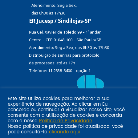
Atendimento: Seg a Sex,
das 8h30 às 17h30
ER Jucesp / Sindilojas-SP
Rua Cel. Xavier de Toledo 99 – 1º andar
Centro – CEP 01048-100 – São Paulo/SP
Atendimento: Seg a Sex, das 8h30 às 17h30
Distribuição de senhas
para protocolo
de processos: até as 17h
Telefone: 11 2858-8400 – opção 1
Este site utiliza cookies para melhorar a sua
Eu
experiência de navegação. Ao clicar em
Email marketing por:
concordo
ou continuar a visualizar nosso site, você
Pol�tica de privacidade SINDILOJAS-SP
Acesse aqui
consente com a utilização de cookies e concorda
com a nossa
Política de Privacidade
.
Nossa política de privacidade foi atualizada, você
pode consultá-la
clicando aqui.