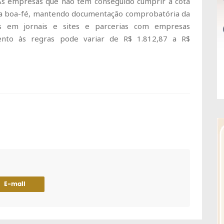
s empresas que não têm conseguido cumprir a cota
ua boa-fé, mantendo documentação comprobatória da
ios em jornais e sites e parcerias com empresas
mento às regras pode variar de R$ 1.812,87 a R$
E-mail