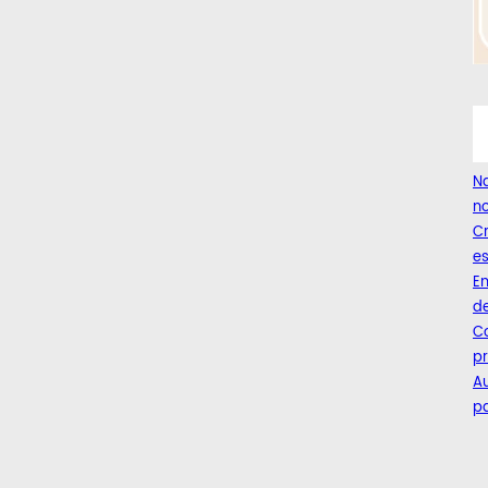
Na
no
C
es
Em
de
Co
pr
A
pa