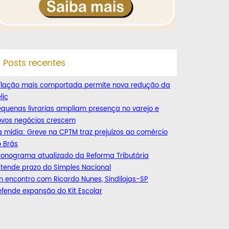
Posts recentes
nflação mais comportada permite nova redução da
lic
quenas livrarias ampliam presença no varejo e
ovos negócios crescem
 mídia: Greve na CPTM traz prejuízos ao comércio
 Brás
ronograma atualizado da Reforma Tributária
tende prazo do Simples Nacional
 encontro com Ricardo Nunes, Sindilojas-SP
fende expansão do Kit Escolar