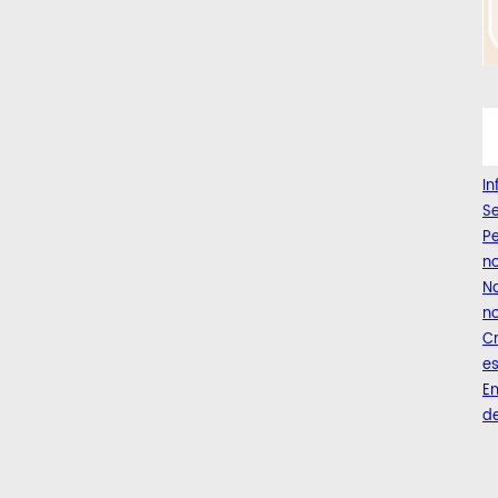
I
Se
Pe
n
Na
no
C
es
Em
de