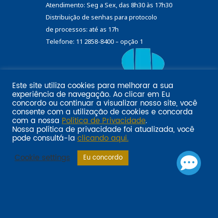
Atendimento: Seg a Sex, das 8h30 às 17h30
Distribuição de senhas
para protocolo
de processos: até as 17h
Telefone: 11 2858-8400 – opção 1
Este site utiliza cookies para melhorar a sua
Eu
experiência de navegação. Ao clicar em
Email marketing por:
concordo
ou continuar a visualizar nosso site, você
Pol�tica de privacidade SINDILOJAS-SP
Acesse aqui
consente com a utilização de cookies e concorda
com a nossa
Política de Privacidade
.
Nossa política de privacidade foi atualizada, você
pode consultá-la
clicando aqui.
Cookie settings
Eu concordo
Sindilojas-SP: compromisso com os empresários