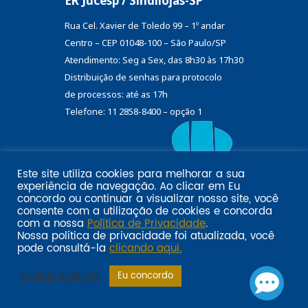
ER Jucesp / Sindilojas-SP
Rua Cel. Xavier de Toledo 99 – 1º andar
Centro – CEP 01048-100 – São Paulo/SP
Atendimento: Seg a Sex, das 8h30 às 17h30
Distribuição de senhas
para protocolo
de processos: até as 17h
Telefone: 11 2858-8400 – opção 1
Este site utiliza cookies para melhorar a sua
Eu
experiência de navegação. Ao clicar em
Email marketing por:
concordo
ou continuar a visualizar nosso site, você
Pol�tica de privacidade SINDILOJAS-SP
Acesse aqui
consente com a utilização de cookies e concorda
com a nossa
Política de Privacidade
.
Nossa política de privacidade foi atualizada, você
pode consultá-la
clicando aqui.
Cookie settings
Eu concordo