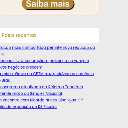
Posts recentes
nflação mais comportada permite nova redução da
lic
quenas livrarias ampliam presença no varejo e
ovos negócios crescem
 mídia: Greve na CPTM traz prejuízos ao comércio
 Brás
ronograma atualizado da Reforma Tributária
tende prazo do Simples Nacional
 encontro com Ricardo Nunes, Sindilojas-SP
fende expansão do Kit Escolar