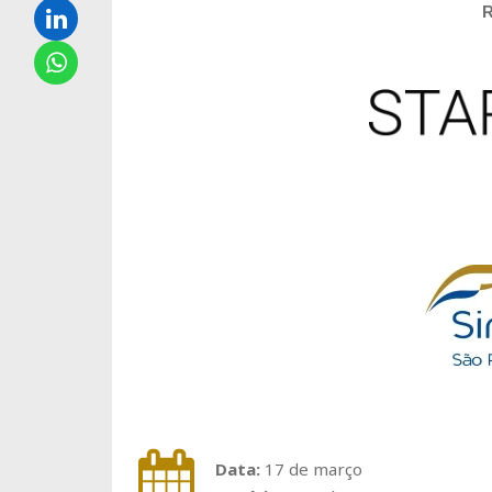
R
Data:
17 de março