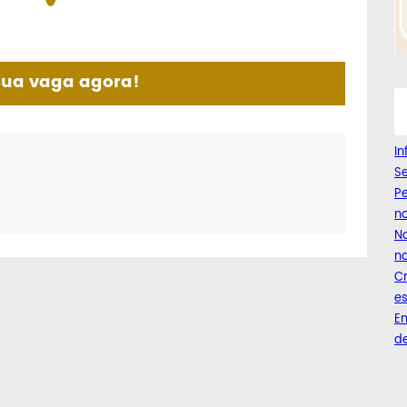
sua vaga agora!
I
Se
Pe
n
Na
no
C
es
Em
de