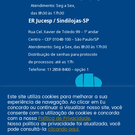
Atendimento: Seg a Sex,
das 8h30 às 17h30
ER Jucesp / Sindilojas-SP
Rua Cel. Xavier de Toledo 99 – 1º andar
Centro – CEP 01048-100 – São Paulo/SP
Atendimento: Seg a Sex, das 8h30 às 17h30
Distribuição de senhas
para protocolo
de processos: até as 17h
Telefone: 11 2858-8400 – opção 1
Este site utiliza cookies para melhorar a sua
Eu
experiência de navegação. Ao clicar em
Email marketing por:
concordo
ou continuar a visualizar nosso site, você
Pol�tica de privacidade SINDILOJAS-SP
Acesse aqui
consente com a utilização de cookies e concorda
com a nossa
Política de Privacidade
.
Nossa política de privacidade foi atualizada, você
pode consultá-la
clicando aqui.