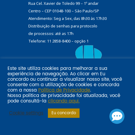
Rua Cel. Xavier de Toledo 99 – 1º andar
Centro – CEP 01048-100 – São Paulo/SP
Atendimento: Seg a Sex, das 8h30 às 17h30
Distribuição de senhas
para protocolo
de processos: até as 17h
Telefone: 11 2858-8400 – opção 1
Este site utiliza cookies para melhorar a sua
Eu
experiência de navegação. Ao clicar em
Email marketing por:
concordo
ou continuar a visualizar nosso site, você
Pol�tica de privacidade SINDILOJAS-SP
Acesse aqui
consente com a utilização de cookies e concorda
com a nossa
Política de Privacidade
.
Nossa política de privacidade foi atualizada, você
pode consultá-la
clicando aqui.
Cookie settings
Eu concordo