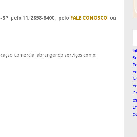
s-SP pelo 11. 2858-8400, pelo
FALE CONOSCO
ou
I
Locação Comercial abrangendo serviços como:
Se
Pe
n
Na
no
C
es
Em
de