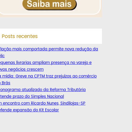
Posts recentes
nflação mais comportada permite nova redução da
lic
quenas livrarias ampliam presença no varejo e
ovos negócios crescem
 mídia: Greve na CPTM traz prejuízos ao comércio
 Brás
ronograma atualizado da Reforma Tributária
tende prazo do Simples Nacional
 encontro com Ricardo Nunes, Sindilojas-SP
fende expansão do Kit Escolar