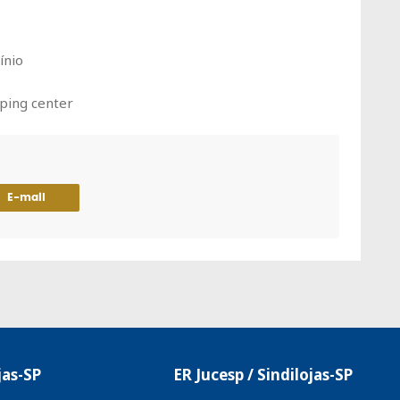
ínio
pping center
E-mail
jas-SP
ER Jucesp / Sindilojas-SP